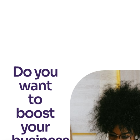
Do you
want
to
boost
your