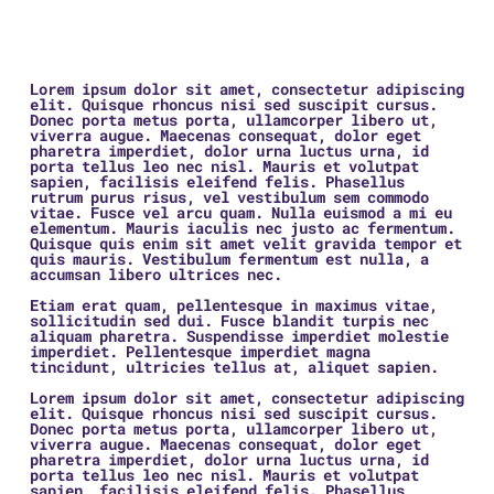
Lorem ipsum dolor sit amet, consectetur adipiscing
elit. Quisque rhoncus nisi sed suscipit cursus.
Donec porta metus porta, ullamcorper libero ut,
viverra augue. Maecenas consequat, dolor eget
pharetra imperdiet, dolor urna luctus urna, id
porta tellus leo nec nisl. Mauris et volutpat
sapien, facilisis eleifend felis. Phasellus
rutrum purus risus, vel vestibulum sem commodo
vitae. Fusce vel arcu quam. Nulla euismod a mi eu
elementum. Mauris iaculis nec justo ac fermentum.
Quisque quis enim sit amet velit gravida tempor et
quis mauris. Vestibulum fermentum est nulla, a
accumsan libero ultrices nec.
Etiam erat quam, pellentesque in maximus vitae,
sollicitudin sed dui. Fusce blandit turpis nec
aliquam pharetra. Suspendisse imperdiet molestie
imperdiet. Pellentesque imperdiet magna
tincidunt, ultricies tellus at, aliquet sapien.
Lorem ipsum dolor sit amet, consectetur adipiscing
elit. Quisque rhoncus nisi sed suscipit cursus.
Donec porta metus porta, ullamcorper libero ut,
viverra augue. Maecenas consequat, dolor eget
pharetra imperdiet, dolor urna luctus urna, id
porta tellus leo nec nisl. Mauris et volutpat
sapien, facilisis eleifend felis. Phasellus