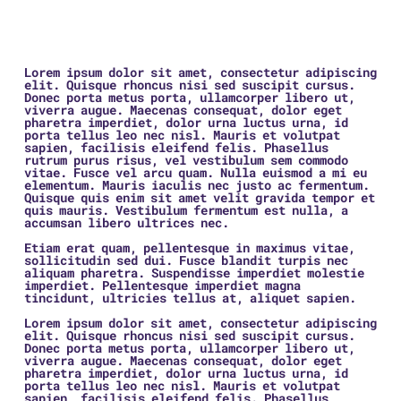
Lorem ipsum dolor sit amet, consectetur adipiscing
elit. Quisque rhoncus nisi sed suscipit cursus.
Donec porta metus porta, ullamcorper libero ut,
viverra augue. Maecenas consequat, dolor eget
pharetra imperdiet, dolor urna luctus urna, id
porta tellus leo nec nisl. Mauris et volutpat
sapien, facilisis eleifend felis. Phasellus
rutrum purus risus, vel vestibulum sem commodo
vitae. Fusce vel arcu quam. Nulla euismod a mi eu
elementum. Mauris iaculis nec justo ac fermentum.
Quisque quis enim sit amet velit gravida tempor et
quis mauris. Vestibulum fermentum est nulla, a
accumsan libero ultrices nec.
Etiam erat quam, pellentesque in maximus vitae,
sollicitudin sed dui. Fusce blandit turpis nec
aliquam pharetra. Suspendisse imperdiet molestie
imperdiet. Pellentesque imperdiet magna
tincidunt, ultricies tellus at, aliquet sapien.
Lorem ipsum dolor sit amet, consectetur adipiscing
elit. Quisque rhoncus nisi sed suscipit cursus.
Donec porta metus porta, ullamcorper libero ut,
viverra augue. Maecenas consequat, dolor eget
pharetra imperdiet, dolor urna luctus urna, id
porta tellus leo nec nisl. Mauris et volutpat
sapien, facilisis eleifend felis. Phasellus