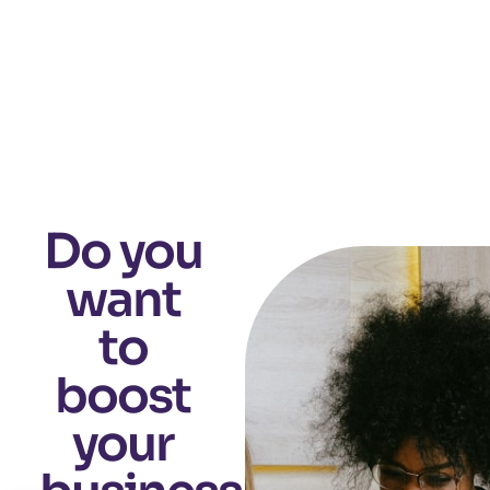
Do you
want
to
boost
your